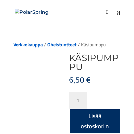
Verkkokauppa
/
Oheistuotteet
/ Käsipumppu
KÄSIPUMP
PU
6,50
€
Käsipumppu
määrä
Lisää
ostoskoriin