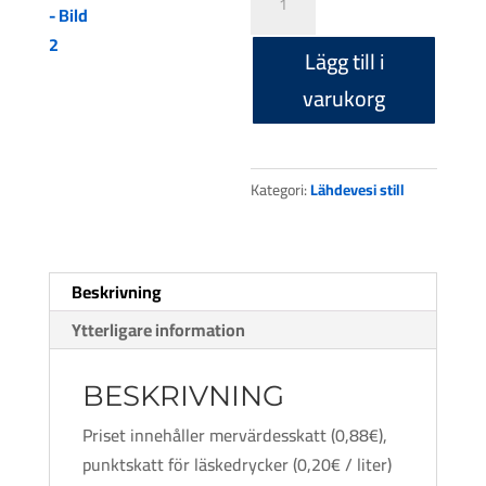
still
12
Lägg till i
x
varukorg
350ml
PET
flaska
Kategori:
Lähdevesi still
mängd
Beskrivning
Ytterligare information
BESKRIVNING
Priset innehåller mervärdesskatt (0,88€),
punktskatt för läskedrycker (0,20€ / liter)